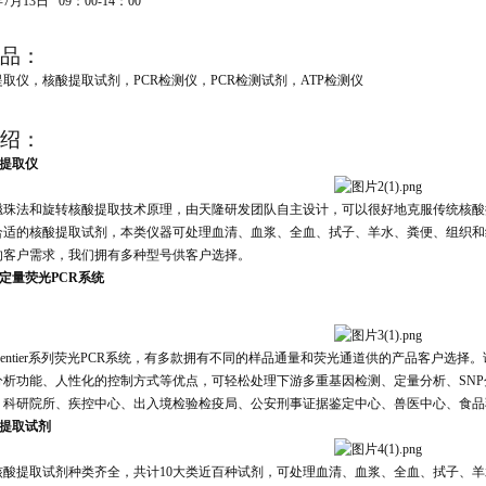
年7月13日 09：00-14：00
品：
取仪，核酸提取试剂，PCR检测仪，PCR检测试剂，ATP检测仪
绍：
提取仪
磁珠法和旋转核酸提取技术原理，由天隆研发团队自主设计，可以很好地克服传统核酸
合适的核酸提取试剂，本类仪器可处理血清、血浆、全血、拭子、羊水、粪便、组织和
的客户需求，我们拥有多种型号供客户选择。
定量荧光PCR系统
Gentier系列荧光PCR系统，有多款拥有不同的样品通量和荧光通道供的产品客户选
分析功能、人性化的控制方式等优点，可轻松处理下游多重基因检测、定量分析、SNP
、科研院所、疾控中心、出入境检验检疫局、公安刑事证据鉴定中心、兽医中心、食品
提取试剂
核酸提取试剂种类齐全，共计10大类近百种试剂，可处理血清、血浆、全血、拭子、