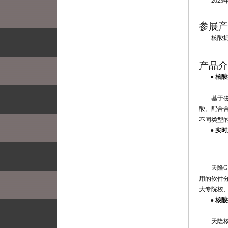
2023
参展产
核酸提
产品介
●
核酸
基于
酸。配合
不同类型
●
实时
天隆
用的软件
大专院校
●
核酸
天隆