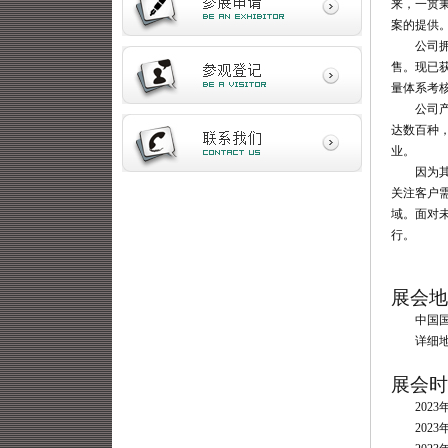
来，一贯
案的提供
公司
售。现已获
量体系考
公司
达数百种
业。
因为
关注客户
域。面对
行。
展会地
中国
详细
展会时
2023
2023