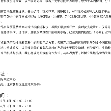
秉持科技服务大众，以市场为先导、以客户为中心的发展理念，致力于基因检测、分子
。
拥有自动化核酸提取、基因扩增、荧光PCR、测序技术、ATP荧光检测等几大技术平
得了50余个医疗器械NMPA（原CFDA）注册证、7个CE及CB认证、4个韩国FDA注册证
核。
产品目前覆盖从纳米磁珠法核酸提取仪、基因扩增热循环仪、实时荧光定量PCR仪等
，服务传染病、遗传病、肿瘤及精准医疗的检测诊断，已成为国内核酸分子诊断行业内
其卓越的产品性能和完整个的配套产品方案，天隆产品目前已远销至世界70多个国家
需求，快速响应，以日臻完善的服务和卓越的产品服务于医学诊断、科学研究、生物检
未来的机遇与挑战，我们将以更开放的合作方式，与各界携手，以树立民族品牌为天隆
址：
国际展览中心
地址：北京朝阳区北三环东路6号
间：
年7月11日 09：00-17：00
年7月12日 09：00-17：00